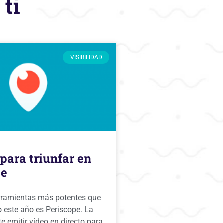
ti
VISIBILIDAD
 para triunfar en
pe
rramientas más potentes que
o este año es Periscope. La
 emitir vídeo en directo para