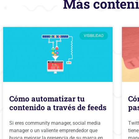
Más conteni
VISIBILIDAD
Cómo automatizar tu
Cóm
contenido a través de feeds
pas
Si eres community manager, social media
Twitt
manager o un valiente emprendedor que
tiene
busca mejorar la presencia de su marca en
mane