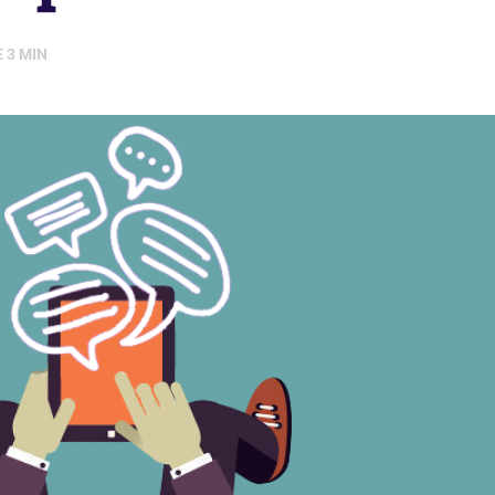
E
3
MIN