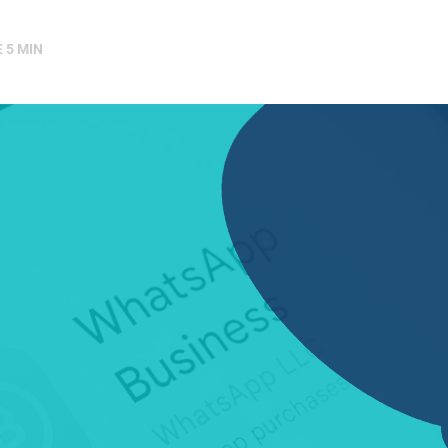
E
5
MIN