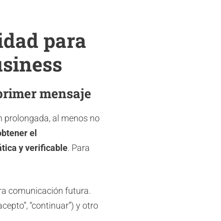
cidad para
usiness
 primer mensaje
ión prolongada, al menos no
obtener el
tica y verificable
. Para
ara comunicación futura.
epto”, “continuar”) y otro