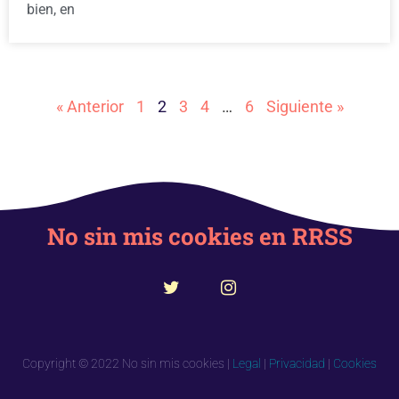
bien, en
« Anterior
1
2
3
4
…
6
Siguiente »
No sin mis cookies en RRSS
Copyright © 2022 No sin mis cookies |
Legal
|
Privacidad
|
Cookies